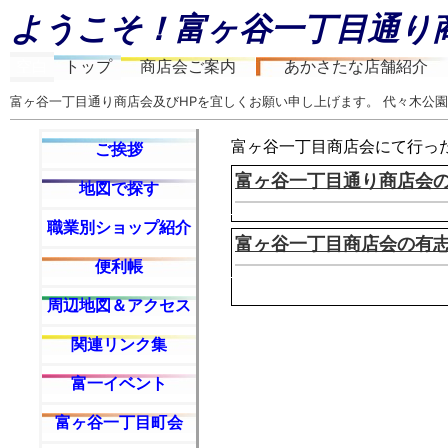
ようこそ！富ヶ谷一丁目通り
空白
トップ
商店会ご案内
あかさたな店舗紹介
富ヶ谷一丁目通り商店会及びHPを宜しくお願い申し上げます。 代々木公園
富ヶ谷一丁目商店会にて行っ
ご挨拶
富ヶ谷一丁目通り商店会
地図で探す
職業別ショップ紹介
富ヶ谷一丁目商店会の有
便利帳
周辺地図＆アクセス
関連リンク集
富一イベント
富ヶ谷一丁目町会