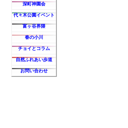
深町神園会
代々木公園イベント
富ヶ谷界隈
春の小川
チョイとコラム
自然ふれあい歩道
お問い合わせ