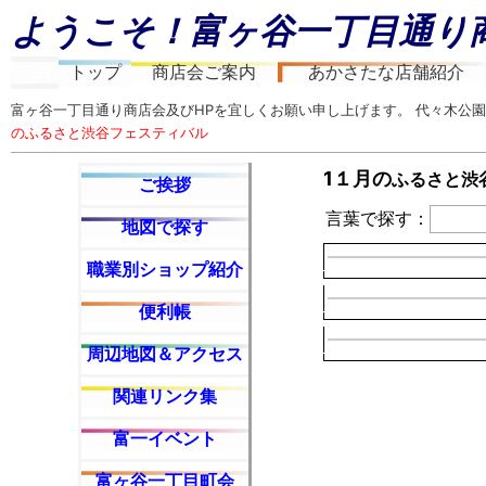
ようこそ！富ヶ谷一丁目通り
空白
トップ
商店会ご案内
あかさたな店舗紹介
富ヶ谷一丁目通り商店会及びHPを宜しくお願い申し上げます。 代々木公園
のふるさと渋谷フェスティバル
1１月の
ふるさと渋
ご挨拶
言葉で探す：
地図で探す
職業別ショップ紹介
便利帳
周辺地図＆アクセス
関連リンク集
富一イベント
富ヶ谷一丁目町会