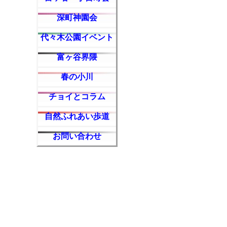
深町神園会
代々木公園イベント
富ヶ谷界隈
春の小川
チョイとコラム
自然ふれあい歩道
お問い合わせ