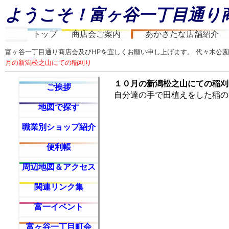
ようこそ！富ヶ谷一丁目通り
空白
トップ
商店会ご案内
あかさたな店舗紹介
富ヶ谷一丁目通り商店会及びHPを宜しくお願い申し上げます。 代々木公園
月の新潟松之山にての稲刈り
１０月の新潟松之山にての稲刈
ご挨拶
自分達の手で田植えをした稲の
地図で探す
職業別ショップ紹介
便利帳
周辺地図＆アクセス
関連リンク集
富一イベント
富ヶ谷一丁目町会