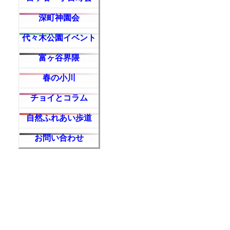
深町神園会
代々木公園イベント
富ヶ谷界隈
春の小川
チョイとコラム
自然ふれあい歩道
お問い合わせ