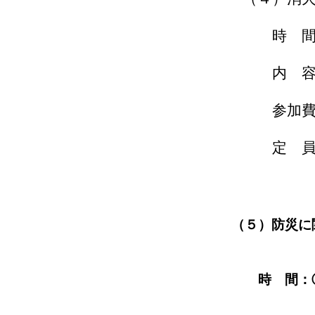
時 間：１０
内 容：水消火器を
参加費：
定 員：
（５）防災に関するト
時 間：①１
②１４