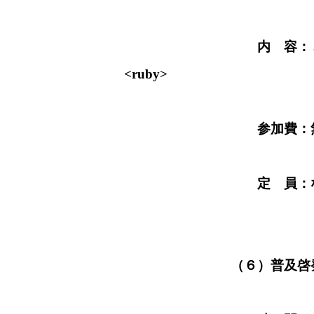
内 容：ミッショント
<ruby> 浅野竜一氏
参加費：無
定 員：な
（６）普及啓発コー