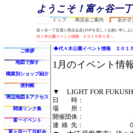
ようこそ！富ヶ谷一丁
空白
トップ
商店会ご案内
あかさ
富ヶ谷一丁目通り商店会及びHPを宜しくお願い申し上げ
代々木公園イベント情報 ２０１５年１月～
◆代々木公園イベント情報 ２０１
ご挨拶
地図で探す
1月のイベント情
職業別ショップ紹介
便利帳
▼ LIGHT FOR FUKUS
周辺地図＆アクセス
日 時： 1月1
場 所： イ
関連リンク集
開催団体： （一社）L
富一イベント
連 絡 先： ０３－
富ヶ谷一丁目町会