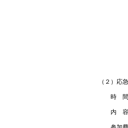
内 容：（２）の
日清カップヌ
かまどベンチ
頂くと、お
1個差し上げま
参加費：
（２）応急給水槽
時 間：１３
内 容：応急給水槽
参加費：