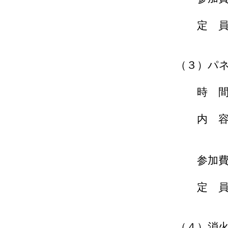
定 員：
（３）パネル展示
時 間：１０
内 容：渋谷
代々木公園の防
参加費：
定 員：
（４）消火器ストラ