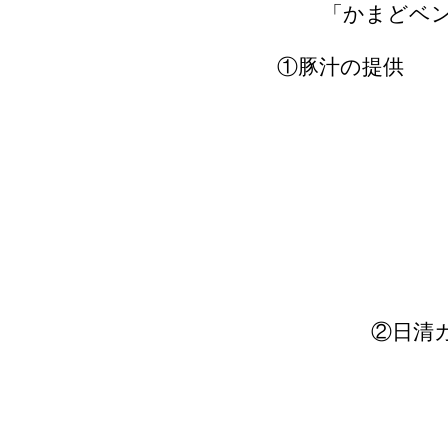
「かまどベンチ」に実
①豚汁の提供
時 間：１２時
内 容：豚汁をご
参加費：
定 員：先着５
②日清カップヌ
時 間：１３時
対 象：（２）の