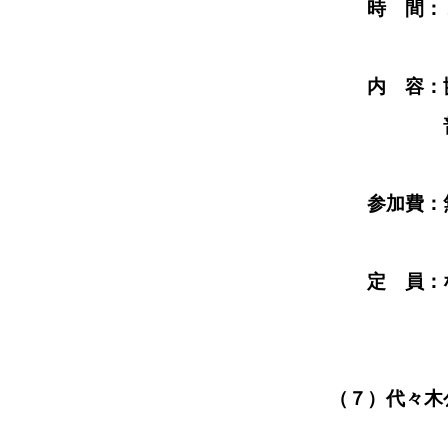
時 間：１０時
内 容：協賛企業、
普及啓発のため
参加費：無
定 員：な
（７）代々木公園防災