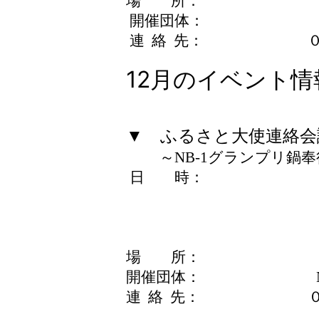
場 所： イベ
開催団体： NPO法
連 絡 先： ０４８
12月のイベン
▼ ふるさと大使連絡会
～NB-1グランプリ鍋奉
日 時： 12月3日（
12月4日（金） 
12月5日（土） 
12月6日（
場 所： イ
開催団体： NB-1
連 絡 先： ０３－