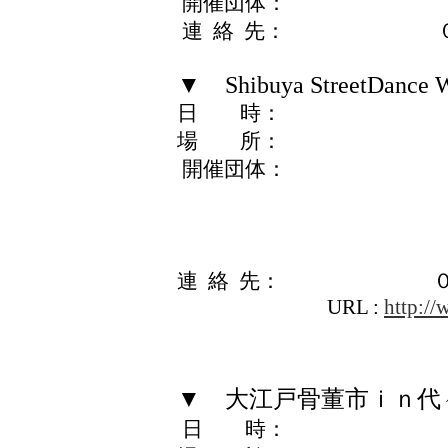
開催団体： 東
連 絡 先： ０３－
▼ Shibuya StreetDance 
日 時： 11月22日
場 所： イベント
開催団体： 国際交
アーツカウ
（公益財団法人
株式会社
連 絡 先： ０３－
URL :
http://
▼ 大江戸骨董市ｉｎ代
日 時： 11月28日