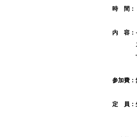
時 間：１０時
内 容：イベント会場
スタンプを
すべてのスタンプを
参加費：無
定 員：先着１