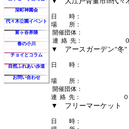
▼ 大江戸骨董市in代々
深町神園会
日 時： 1月11日（
代々木公園イベント
場 所： ケヤ
開催団体： 大江戸
富ヶ谷界隈
連 絡 先： ０３－
春の小川
▼ アースガーデン"冬"
チョイとコラム
日 時： 1月23日（
自然ふれあい歩道
1月24日（日） 
お問い合わせ
場 所： ケヤ
開催団体： アー
連 絡 先： ０３－
▼ フリーマーケット
日 時： 1月31日（