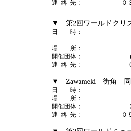
連 絡 先： ０３－
▼ 第2回ワールドクリ
日 時： 12月19日
12月20日（日）
場 所： イベン
開催団体： (社)ワ
連 絡 先： ０９０
▼ Zawameki 街角 同刻 P
日 時： 12月25日
場 所： 野外
開催団体： Zawa
連 絡 先： ０５３