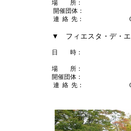
場 所： ケヤ
開催団体： 大江戸
連 絡 先： ０３－
▼ フィエスタ・デ・エス
日 時： 11月28日
11月29日（日）
場 所： イベン
開催団体： フィエス
連 絡 先： ０５７