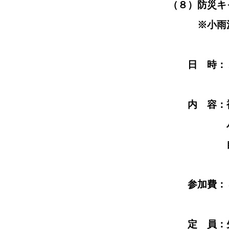
（８）防災キャンプ
※小雨
日 時：１１月１４日
内 容：被災時
パノラマ広場にテン
自分で自分
参加費：
定 員：先着