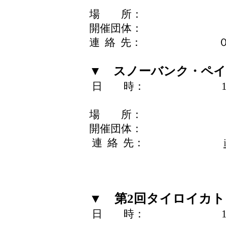
場 所： イベント
開催団体： 渋谷
連 絡 先： ０３－
▼
スノーバンク・ペイ
日 時： 11月7日（
11月8日（日） 
場 所： イベン
開催団体： スノーバ
連 絡 先：
Fax：０３－
URL
▼
第2回タイロイカ
日 時： 11月7日（