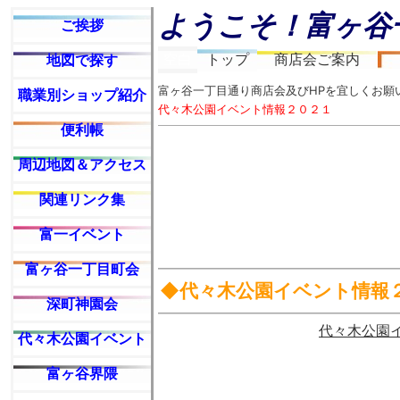
ようこそ！富ヶ谷
ご挨拶
空白
トップ
商店会ご案内
地図で探す
富ヶ谷一丁目通り商店会及びHPを宜しくお願
職業別ショップ紹介
代々木公園イベント情報２０２１
便利帳
周辺地図＆アクセス
関連リンク集
富一イベント
富ヶ谷一丁目町会
◆代々木公園イベント情報
深町神園会
代々木公園
代々木公園イベント
富ヶ谷界隈